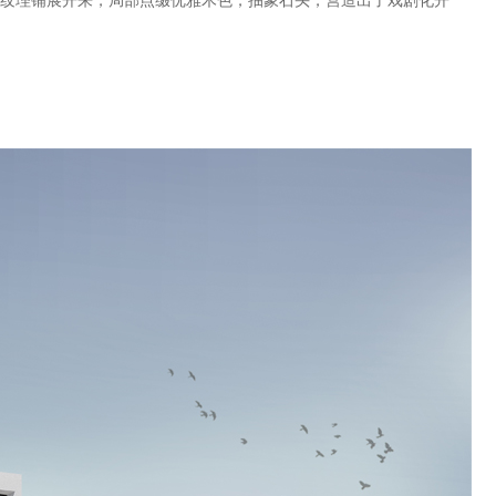
纹理铺展开来，局部点缀优雅木色，抽象石头，营造出了戏剧化开