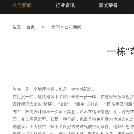
公司新闻
行业资讯
获奖荣誉
位置：
首页
>
新闻
>
公司新闻
一栋“
故乡，是一个地理坐标，也是一种情感记忆。
在祖父一代，这块地留下了耕种辛勤一步一印。在这里寄放着思乡
设计师理念来以“情怀”、“文脉”、“新生”去打造一个既传承又创
纯白、极简设计师再一次留下寓意，艺术在这里悄然生发，时光在
面，复古屏风造型。它是一种宁静，也最具特色和活力地域文化之
别墅设计上大挑空，赋予了良好透光透气的空间条件。这些巧思与