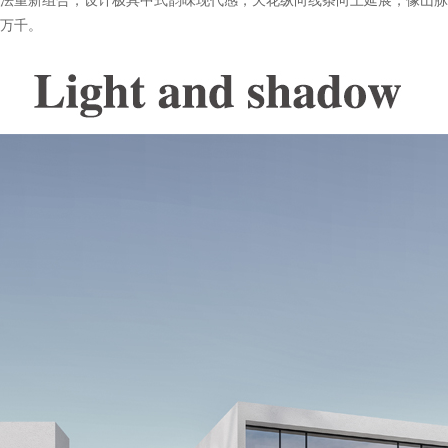
法重新组合，设计极具中式韵味现代感，天花纵向线条向上延展，像山脉
万千。