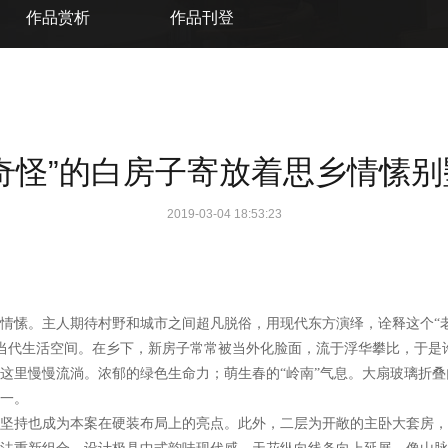
作品赏析
作品刊登
奇怪”的白房子寄放着思乡情愫
2019-03-04 18:53:23
情愫。主人期待村野和城市之间超凡脱俗，用现代东方演绎，诠释这个“老
新当代生活空间。
在乡下，新房子常常被当外化脸面，流于浮华攀比，于是
这里慢慢流淌。
浓郁的绿色生命力；萌生春的“岭南”气息。大扇玻璃折
一。
坚持也成为本案在硬装布局上的亮点。此外，二层为开敞的主卧大套房，