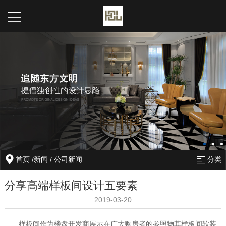
首页
/
新闻
/
公司新闻
分类
分享高端样板间设计五要素
2019-03-20
样板间作为楼盘开发商展示在广大购房者的参照物其样板间软装