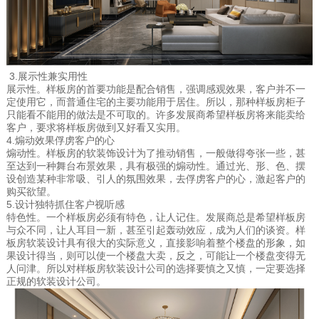
3.展示性兼实用性
展示性。样板房的首要功能是配合销售，强调感观效果，客户并不一
定使用它，而普通住宅的主要功能用于居住。所以，那种样板房柜子
只能看不能用的做法是不可取的。许多发展商希望样板房将来能卖给
客户，要求将样板房做到又好看又实用。
4.煽动效果俘虏客户的心
煽动性。样板房的软装饰设计为了推动销售，一般做得夸张一些，甚
至达到一种舞台布景效果，具有极强的煽动性。通过光、形、色、摆
设创造某种非常吸、引人的氛围效果，去俘虏客户的心，激起客户的
购买欲望。
5.设计独特抓住客户视听感
特色性。一个样板房必须有特色，让人记住。发展商总是希望样板房
与众不同，让人耳目一新，甚至引起轰动效应，成为人们的谈资。样
板房软装设计具有很大的实际意义，直接影响着整个楼盘的形象，如
果设计得当，则可以使一个楼盘大卖，反之，可能让一个楼盘变得无
人问津。所以对样板房软装设计公司的选择要慎之又慎，一定要选择
正规的软装设计公司。