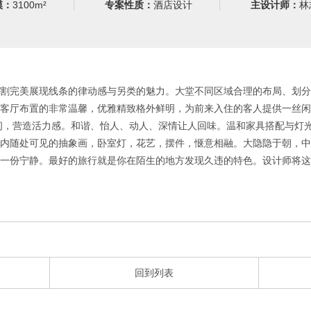
模：
3100m²
专案性质：
酒店设计
主设计师：
林
割完美展现线条的律动感与另类的魅力。
大堂不同区域合理的布局、划分
客厅布置的非常温馨，优雅精致格外鲜明，为前来入住的客人提供一丝闲
间，营造活力感。
和谐、怡人、动人、深情让人回味。
温和家具搭配与灯
 内随处可见的抽象画，
卧室灯，花艺，摆件，惬意相融。
大隐隐于朝，中
一份宁静。
最好的旅行就是你在陌生的地方发现久违的特色。
设计师将这
回到列表