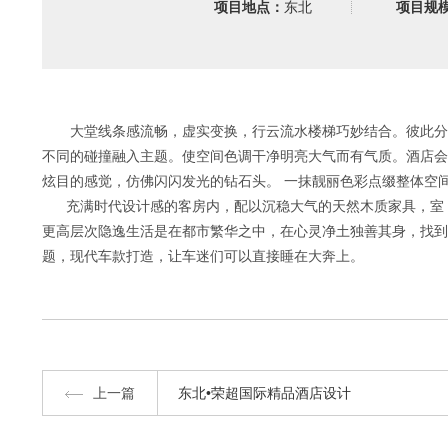
项目地点：
东北
项目规
大堂线条感流畅，虚实变换，
行云流水楼梯巧妙结合。
彼此分
不同的碰撞融入主题。使空间色调干净明亮大气而有气质。酒店会
炫目的感觉，仿佛闪闪发光的钻石头。
一抹靓丽色彩点缀整体空
充满时代设计感的客房内，
配以沉稳大气的天然木质家具，
室
更高层次隐逸生活是在都市繁华之中，
在心灵净土独善其身，找到
题，现代车款打造，
让车迷们可以直接睡在大奔上。
上一篇
东北•荣超国际精品酒店设计