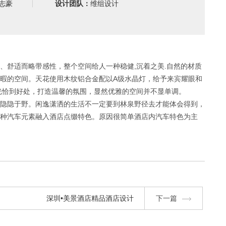
志豪
设计团队：
维组设计
、舒适而略带感性，整个空间给人一种稳健
,
沉着之美
.
自然的材质
暇的空间。天花使用木纹铝合金配以
A
级水晶灯，给予来宾耀眼和
光恰到好处，打造温馨的氛围，
显然优雅的空间并不显单调。
隐隐于野。
闲逸潇洒的生活不一定要到林泉野径去才能体会得到，
种汽车元素融入酒店点缀特色。
原因很简单酒店内汽车特色为主
深圳•美景酒店精品酒店设计
下一篇